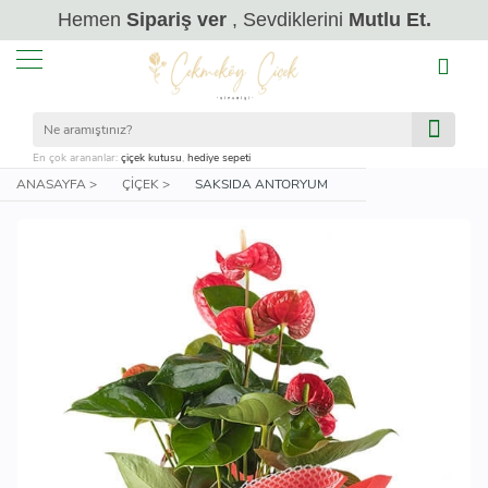
Hemen
Sipariş ver
, Sevdiklerini
Mutlu Et.
En çok arananlar:
çiçek kutusu
,
hediye sepeti
ANASAYFA >
ÇIÇEK >
SAKSIDA ANTORYUM