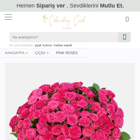
Hemen
Sipariş ver
, Sevdiklerini
Mutlu Et.
En çok arananlar:
çiçek kutusu
,
hediye sepeti
ANASAYFA >
ÇIÇEK >
PINK ROSES