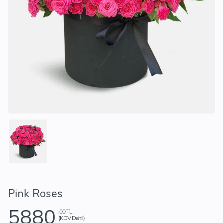
Pink Roses
5880
,00 TL
(KDV Dahil)