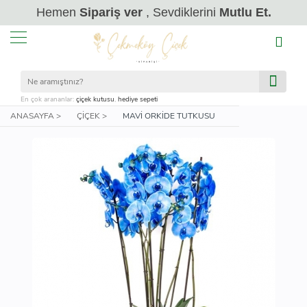
Hemen
Sipariş ver
, Sevdiklerini
Mutlu Et.
En çok arananlar:
çiçek kutusu
,
hediye sepeti
ANASAYFA >
ÇIÇEK >
MAVI ORKIDE TUTKUSU