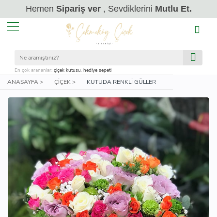
Hemen
Sipariş ver
, Sevdiklerini
Mutlu Et.
En çok arananlar:
çiçek kutusu
,
hediye sepeti
ANASAYFA >
ÇIÇEK >
KUTUDA RENKLI GÜLLER