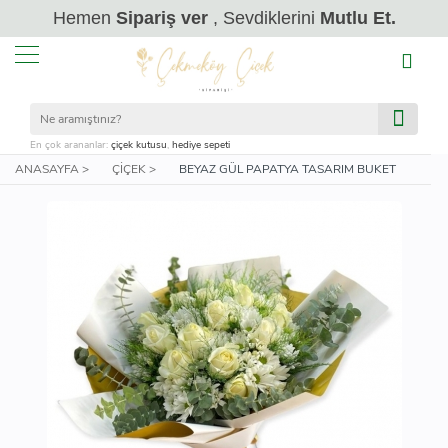
Hemen
Sipariş ver
, Sevdiklerini
Mutlu Et.
En çok arananlar:
çiçek kutusu
,
hediye sepeti
ANASAYFA >
ÇIÇEK >
BEYAZ GÜL PAPATYA TASARIM BUKET