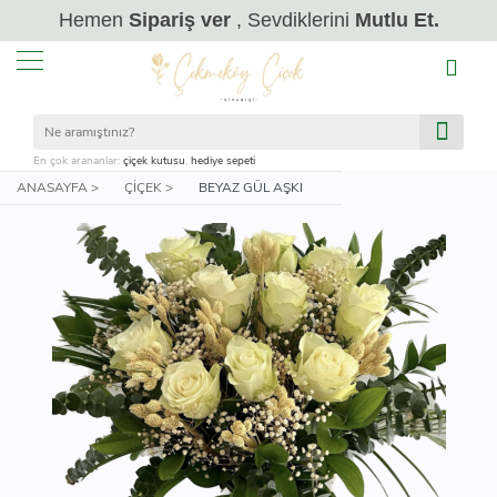
Hemen
Sipariş ver
, Sevdiklerini
Mutlu Et.
En çok arananlar:
çiçek kutusu
,
hediye sepeti
ANASAYFA >
ÇIÇEK >
BEYAZ GÜL AŞKI