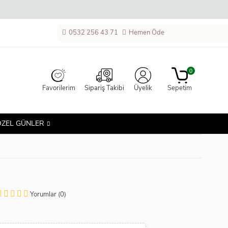
0532 256 43 71
Hemen Öde
0
Favorilerim
Sipariş Takibi
Üyelik
Sepetim
ÖZEL GÜNLER
Yorumlar (0)