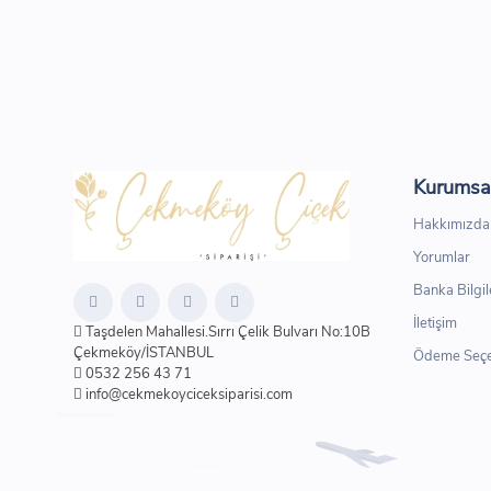
Kurumsa
Hakkımızda
Yorumlar
Banka Bilgil
İletişim
Taşdelen Mahallesi.Sırrı Çelik Bulvarı No:10B
Çekmeköy/İSTANBUL
Ödeme Seçe
0532 256 43 71
info@cekmekoyciceksiparisi.com