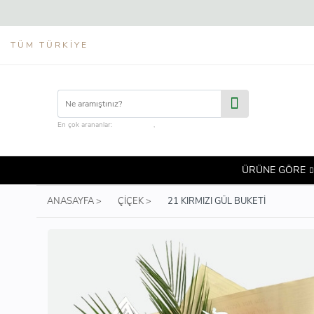
TÜM TÜRKIYE
En çok arananlar:
çiçek kutusu
,
hediye sepeti
ÜRÜNE GÖRE
ANASAYFA >
ÇIÇEK >
21 KIRMIZI GÜL BUKETI