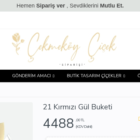
Hemen
Sipariş ver
, Sevdiklerini
Mutlu Et.
GÖNDERİM AMACI
BUTİK TASARIM ÇİÇEKLER
21 Kırmızı Gül Buketi
4488
,00 TL
(KDV Dahil)